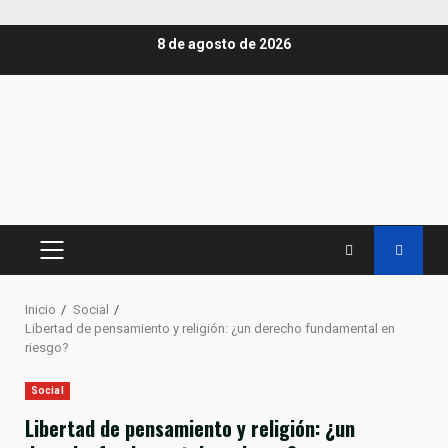
Saltar
8 de agosto de 2026
al
contenido
MENÚ
PRINCIPAL
Inicio
Social
Libertad de pensamiento y religión: ¿un derecho fundamental en
riesgo?
Social
Libertad de pensamiento y religión: ¿un