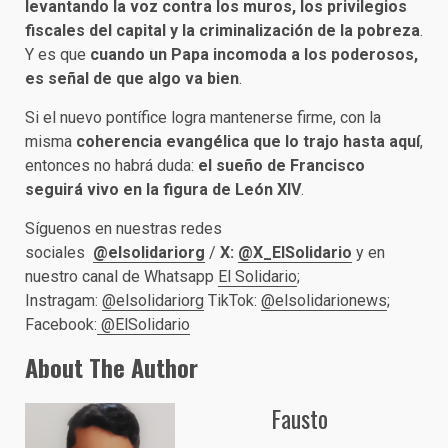
levantando la voz contra los muros, los privilegios
fiscales del capital y la criminalización de la pobreza
.
Y es que
cuando un Papa incomoda a los poderosos,
es señal de que algo va bien
.
Si el nuevo pontífice logra mantenerse firme, con la
misma
coherencia evangélica que lo trajo hasta aquí
,
entonces no habrá duda:
el sueño de Francisco
seguirá vivo en la figura de León XIV
.
Síguenos en nuestras redes
sociales
@elsolidariorg
/
X:
@X_ElSolidario
y en
nuestro canal de Whatsapp
El Solidario
;
Instragam:
@elsolidariorg
TikTok:
@elsolidarionews
;
Facebook:
@ElSolidario
About The Author
Fausto