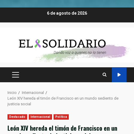
Saltar
6 de agosto de 2026
al
contenido
MENÚ
PRINCIPAL
Inicio
Internacional
León XIV hereda el timón de Francisco en un mundo sediento de
justicia social
Destacado
Internacional
Política
León XIV hereda el timón de Francisco en un