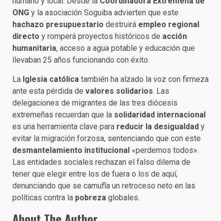
humano y local. Desde la
Coordinadora Extremeña de
ONG
y la asociación Soguiba advierten que este
hachazo presupuestario
destruirá
empleo regional
directo
y romperá proyectos históricos de
acción
humanitaria
, acceso a agua potable y educación que
llevaban 25 años funcionando con éxito.
La
Iglesia católica
también ha alzado la voz con firmeza
ante esta pérdida de
valores solidarios
. Las
delegaciones de migrantes de las tres diócesis
extremeñas recuerdan que la
solidaridad internacional
es una herramienta clave para
reducir la desigualdad
y
evitar la migración forzosa, sentenciando que con este
desmantelamiento institucional
«perdemos todos».
Las entidades sociales rechazan el falso dilema de
tener que elegir entre los de fuera o los de aquí,
denunciando que se camufla un retroceso neto en las
políticas contra la
pobreza
globales.
About The Author