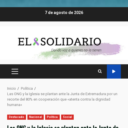
Saltar
7 de agosto de 2026
al
contenido
MENÚ
PRINCIPAL
Inicio
Política
Las ONG y la Iglesia se plantan ante la Junta de Extremadura por un
recorte del 80% en cooperación que «atenta contra la dignidad
humana»
Destacado
Nacional
Política
Social
Las ONG y la Iglesia se plantan ante la Junta de