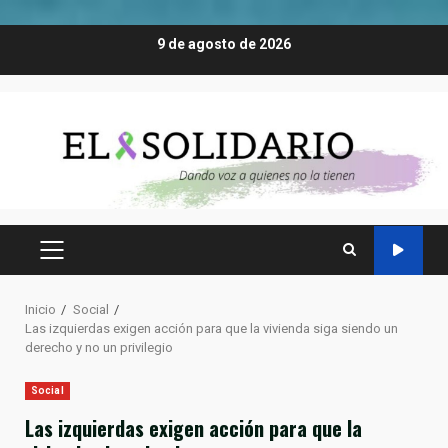
Saltar
9 de agosto de 2026
al
contenido
MENÚ
PRINCIPAL
Inicio
Social
Las izquierdas exigen acción para que la vivienda siga siendo un
derecho y no un privilegio
Social
Las izquierdas exigen acción para que la