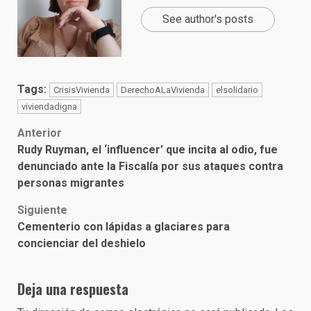
See author's posts
Tags:
CrisisVivienda
DerechoALaVivienda
elsolidario
viviendadigna
Post
Anterior
Rudy Ruyman, el ‘influencer’ que incita al odio, fue
navigation
denunciado ante la Fiscalía por sus ataques contra
personas migrantes
Siguiente
Cementerio con lápidas a glaciares para
concienciar del deshielo
Deja una respuesta