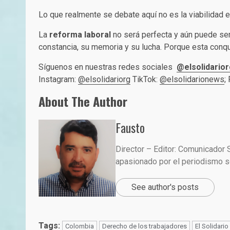
Lo que realmente se debate aquí no es la viabilidad
La
reforma laboral
no será perfecta y aún puede ser
constancia, su memoria y su lucha. Porque esta conqu
Síguenos en nuestras redes sociales
@elsolidarior
Instagram:
@elsolidariorg
TikTok:
@elsolidarionews
;
About The Author
Fausto
Director – Editor: Comunicador 
apasionado por el periodismo so
See author's posts
Tags:
Colombia
Derecho de los trabajadores
El Solidario