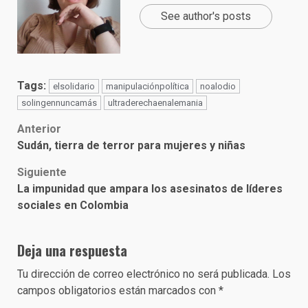
See author's posts
Tags:
elsolidario
manipulaciónpolítica
noalodio
solingennuncamás
ultraderechaenalemania
Post
Anterior
Sudán, tierra de terror para mujeres y niñas
navigation
Siguiente
La impunidad que ampara los asesinatos de líderes
sociales en Colombia
Deja una respuesta
Tu dirección de correo electrónico no será publicada.
Los
campos obligatorios están marcados con
*