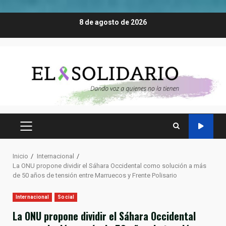
Saltar
8 de agosto de 2026
al
contenido
MENÚ
PRINCIPAL
Inicio
Internacional
La ONU propone dividir el Sáhara Occidental como solución a más
de 50 años de tensión entre Marruecos y Frente Polisario
Internacional
Social
La ONU propone dividir el Sáhara Occidental