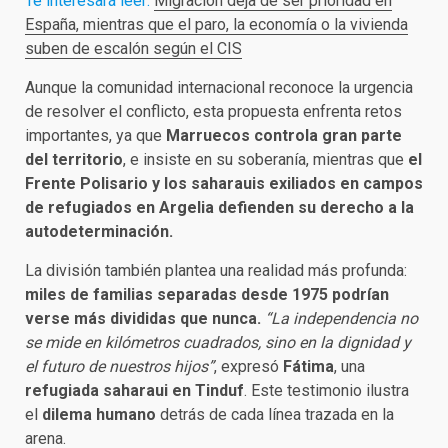
Te interesará leer:
Migración deja de ser prioridad en
España, mientras que el paro, la economía o la vivienda
suben de escalón según el CIS
Aunque la comunidad internacional reconoce la urgencia
de resolver el conflicto, esta propuesta enfrenta retos
importantes, ya que
Marruecos controla gran parte
del territorio
, e insiste en su soberanía, mientras que
el
Frente Polisario y los saharauis exiliados en campos
de refugiados en Argelia defienden su derecho a la
autodeterminación.
La división también plantea una realidad más profunda:
miles de familias separadas desde 1975 podrían
verse más divididas que nunca.
“La independencia no
se mide en kilómetros cuadrados, sino en la dignidad y
el futuro de nuestros hijos”
, expresó
Fátima
, una
refugiada saharaui en Tinduf
. Este testimonio ilustra
el
dilema humano
detrás de cada línea trazada en la
arena.