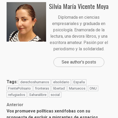
Silvia María Vicente Moya
Diplomada en ciencias
empresariales y graduada en
psicología. Enamorada de la
lectura, una devora libros, y una
escritora amateur. Pasión por el
periodismo y la solidaridad.
See author's posts
Tags:
derechoshumanos
elsolidario
España
FrentePolisario
fronteras
libertad
Marruecos
ONU
refugiados
Saharalibre
social
Post
Anterior
Vox promueve políticas xenófobas con su
navigation
propuesta de excluir a migrantes de espacios