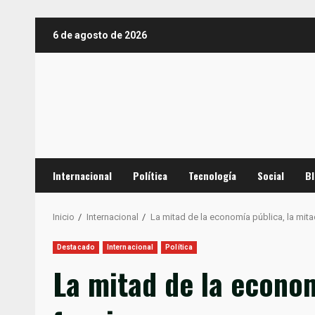
Saltar
6 de agosto de 2026
al
contenido
Internacional
Política
Tecnología
Social
B
Inicio
Internacional
La mitad de la economía pública, la mita
Destacado
Internacional
Política
La mitad de la econom