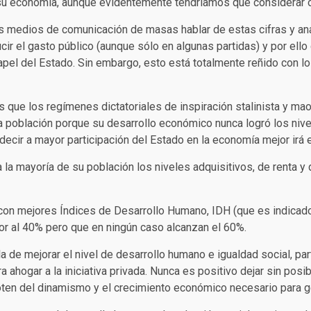
su economía, aunque evidentemente tendríamos que considerar o
medios de comunicación de masas hablar de estas cifras y análi
cir el gasto público (aunque sólo en algunas partidas) y por ell
papel del Estado. Sin embargo, esto está totalmente reñido co
os que los regímenes dictatoriales de inspiración stalinista y ma
a población porque su desarrollo económico nunca logró los niv
 decir a mayor participación del Estado en la economía mejor irá 
la mayoría de su población los niveles adquisitivos, de renta y
 con mejores Índices de Desarrollo Humano, IDH (que es indicador
rior al 40% pero que en ningún caso alcanzan el 60%.
la de mejorar el nivel de desarrollo humano e igualdad social, pa
ahogar a la iniciativa privada. Nunca es positivo dejar sin posib
ten del dinamismo y el crecimiento económico necesario para g