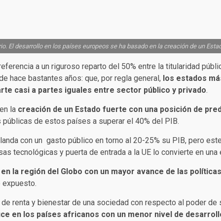
rio. El desarrollo en los países europeos se ha basado en la creación de un Estad
ferencia a un riguroso reparto del 50% entre la titularidad públi
de hace bastantes años: que, por regla general,
los estados má
te casi a partes iguales entre sector público y privado
.
en la
creación de un Estado fuerte con una posición de pr
 públicas de estos países a superar el 40% del PIB.
Irlanda con un gasto público en torno al 20-25% su PIB, pero est
as tecnológicas y puerta de entrada a la UE lo convierte en una
en la región del Globo con un mayor avance de las políticas
o expuesto.
vel de renta y bienestar de una sociedad con respecto al poder d
uce en los países africanos con un menor nivel de desarroll