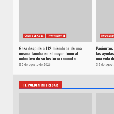
Guerra en Gaza
Internacional
Destacad
Gaza despide a 112 miembros de una
Pacientes
misma familia en el mayor funeral
las ayudas
colectivo de su historia reciente
una vida d
5 de agosto de 2026
5 de agost
TE PUEDEN INTERESAR