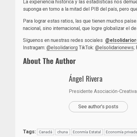
La experiencia histórica y las estadísticas nos demue
suponga en torno a la mitad del PIB del país, pero q
Para lograr estas ratios, las que tienen muchos país
nacional, sino internacional, que logre globalizar el
Síguenos en nuestras redes sociales
@elsolidarior
Instragam:
@elsolidariorg
TikTok:
@elsolidarionews
;
About The Author
Ángel Rivera
Presidente Asociación-Creativa
See author's posts
Tags:
Canadá
chuna
Econmía Estatal
Economía privad