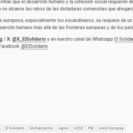
stran que el desarrollo humano y la cohesión social requieren de 
ue no alcance las ratios de las dictaduras comunistas que ahogar
es europeos, especialmente los escandinavos, se requiere de un s
 desarrollo humano más allá de las fronteras europeas y de los pa
g
/
X:
@X_ElSolidario
y en nuestro canal de Whatsapp
El Solida
 Facebook:
@ElSolidario
a
El Solidario
Globalización
Japón
OCDE
PIB
Unión Europea