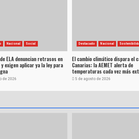
o
Nacional
Social
Destacado
Nacional
Sostenibilid
 de ELA denuncian retrasos en
El cambio climático dispara el c
 y exigen aplicar ya la ley para
Canarias: la AEMET alerta de
igna
temperaturas cada vez más ex
o de 2026
5 de agosto de 2026