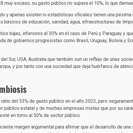
PIB muy escaso, su gasto público no supera el 10%, lo que demue
do y apenas existen ni estadísticas oficiales tienen una pésim
os básicos de educación, sanidad, agua, infraestructuras de limpi
ios bajas, inferiores al 30% en el caso de Perú y Paraguay y qu
da de gobiernos progresistas como Brasil, Uruguay, Bolivia y E
el Sur, USA, Australia que también son un reflejo de unas socie
opa, y por tanto con una sociedad que deja huérfanos de atención 
imbiosis
a ratio del 33% de gasto público en el año 2023, pero segurame
or público estatal y de muchas empresas mixtas que por su caráct
esté en torno al 50% de sector público
iente margen argumental para afirmar que el desarrollo de una s