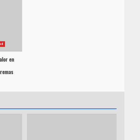
ad
alor en
tremas