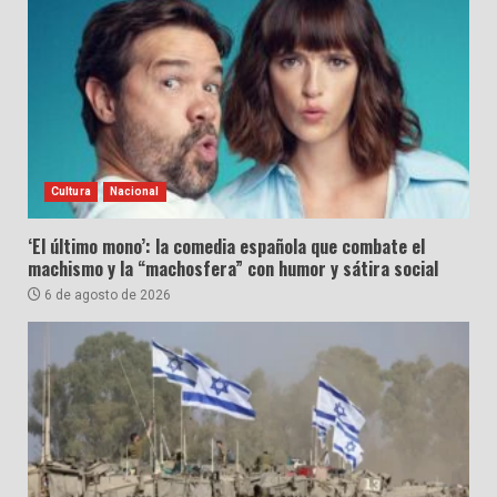
Cultura
Nacional
‘El último mono’: la comedia española que combate el
machismo y la “machosfera” con humor y sátira social
6 de agosto de 2026