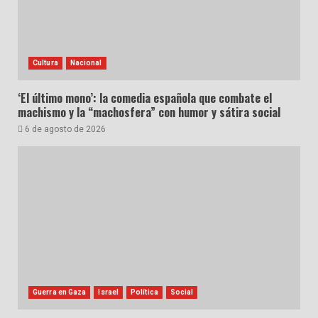
Cultura
Nacional
‘El último mono’: la comedia española que combate el
machismo y la “machosfera” con humor y sátira social
6 de agosto de 2026
Guerra en Gaza
Israel
Política
Social