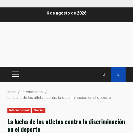
Saltar
6 de agosto de 2026
al
contenido
MENÚ
PRINCIPAL
Inicio
Internacional
La lucha de las atletas contra la discriminación en el deporte
Internacional
Social
La lucha de las atletas contra la discriminación
en el deporte