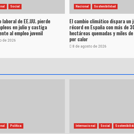
onal
Social
Nacional
Sostenibilidad
 laboral de EE.UU. pierde
El cambio climático dispara un j
leos en julio y castiga
récord en España con más de 3
nte al empleo juvenil
hectáreas quemadas y miles de
por calor
o de 2026
8 de agosto de 2026
onal
Política
Internacional
Social
Sostenibilid