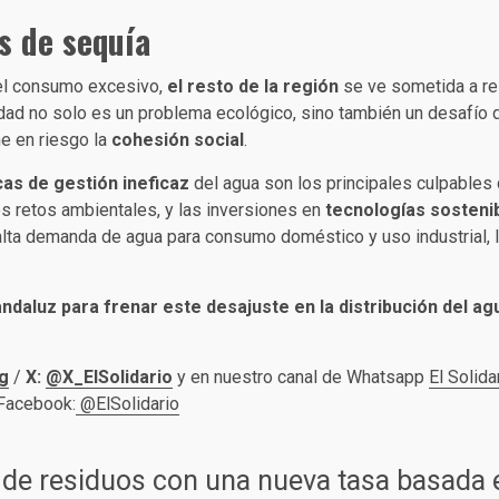
s de sequía
 el consumo excesivo,
el resto de la región
se ve sometida a res
dad no solo es un problema ecológico, sino también un desafío
ne en riesgo la
cohesión social
.
icas de gestión ineficaz
del agua son los principales culpables 
s retos ambientales, y las inversiones en
tecnologías sosteni
lta demanda de agua para consumo doméstico y uso industrial, 
aluz para frenar este desajuste en la distribución del agu
g
/
X:
@X_ElSolidario
y en nuestro canal de Whatsapp
El Solida
 Facebook:
@ElSolidario
 de residuos con una nueva tasa basada e