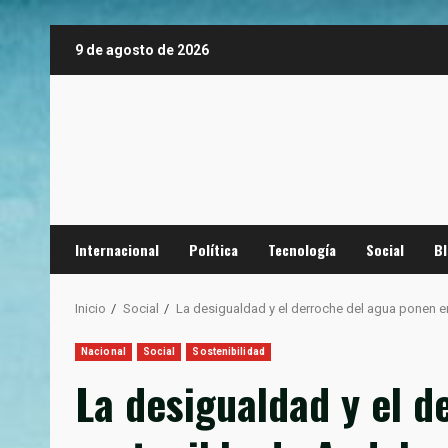
Saltar
9 de agosto de 2026
al
contenido
Internacional
Política
Tecnología
Social
B
Inicio
Social
La desigualdad y el derroche del agua ponen en
Nacional
Social
Sostenibilidad
La desigualdad y el d