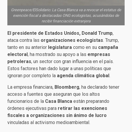
Greenpeace/ElSolidario: La Casa Blanca va a revocar el estatus de
exención fiscal a destacadas ONG ecologistas, acusándolas de
recibir financiación extranjera
El presidente de Estados Unidos, Donald Trump
,
ataca contra las
organizaciones ecologistas
. Trump,
tanto en su anterior
legislatura
como en su
campaña
electoral
, ha mostrado su apoyo a las
empresas
petroleras
, un sector con gran influencia en el país.
Estos factores han dado lugar a unas políticas que
ignoran por completo la
agenda climática global
.
La empresa financiara,
Bloomberg
, ha declarado tener
acceso a fuentes que aseguran que los altos
funcionarios de la
Casa Blanca
están preparando
órdenes ejecutivas para
retirar las exenciones
fiscales a organizaciones sin ánimo de lucro
vinculadas al activismo medioambiental.