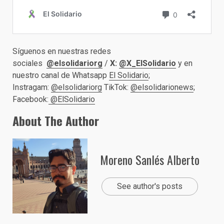
Síguenos en nuestras redes
sociales
@elsolidariorg
/
X:
@X_ElSolidario
y en
nuestro canal de Whatsapp
El Solidario
;
Instragam:
@elsolidariorg
TikTok:
@elsolidarionews
;
Facebook:
@ElSolidario
About The Author
Moreno Sanlés Alberto
See author's posts