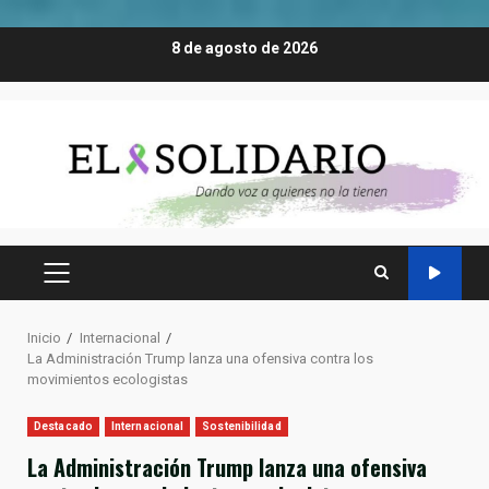
Saltar
8 de agosto de 2026
al
contenido
MENÚ
PRINCIPAL
Inicio
Internacional
La Administración Trump lanza una ofensiva contra los
movimientos ecologistas
Destacado
Internacional
Sostenibilidad
La Administración Trump lanza una ofensiva