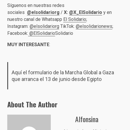
Síguenos en nuestras redes
sociales
@elsolidariorg
/
X:
@X_ElSolidario
y en
nuestro canal de Whatsapp
El Solidario
;
Instagram:
@elsolidariorg
TikTok:
@elsolidarionews
;
Facebook:
@ElSolidario
Solidario
MUY INTERESANTE
:
Aquí el formulario de la Marcha Global a Gaza
que arranca el 13 de junio desde Egipto
About The Author
Alfonsina