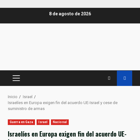
Saltar
8 de agosto de 2026
al
contenido
MENÚ
PRINCIPAL
Inicio
Israel
Israelíes en Europa exigen fin del acuerdo UE-Israel y cese de
suministro de armas
Guerra en Gaza
Israel
Nacional
Israelíes en Europa exigen fin del acuerdo UE-