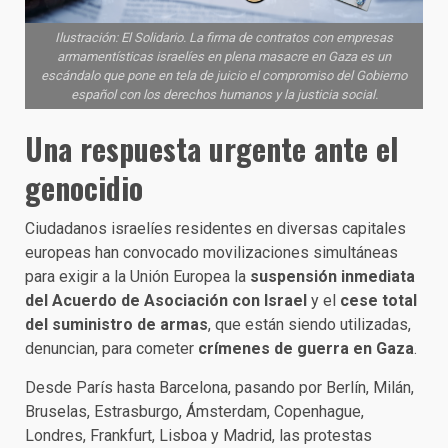
Ilustración: El Solidario. La firma de contratos con empresas
armamentísticas israelíes en plena masacre en Gaza es un
escándalo que pone en tela de juicio el compromiso del Gobierno
español con los derechos humanos y la justicia social.
Una respuesta urgente ante el
genocidio
Ciudadanos israelíes residentes en diversas capitales
europeas han convocado movilizaciones simultáneas
para exigir a la Unión Europea la
suspensión inmediata
del Acuerdo de Asociación con Israel
y el
cese total
del suministro de armas
, que están siendo utilizadas,
denuncian, para cometer
crímenes de guerra en Gaza
.
Desde París hasta Barcelona, pasando por Berlín, Milán,
Bruselas, Estrasburgo, Ámsterdam, Copenhague,
Londres, Frankfurt, Lisboa y Madrid, las protestas