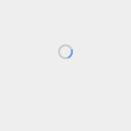
rg
social
Sostenibilidad
lotilla de la Libertad rumbo a
La invasión del alga asiática 
Los campos obligatorios están marcados con
*