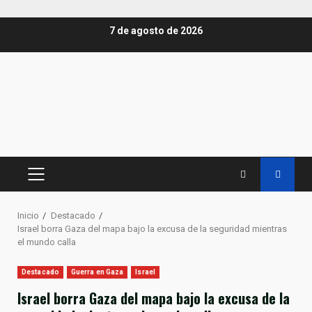
Saltar
7 de agosto de 2026
al
contenido
MENÚ
PRINCIPAL
Inicio
Destacado
Israel borra Gaza del mapa bajo la excusa de la seguridad mientras
el mundo calla
Destacado
Guerra en Gaza
Israel
Israel borra Gaza del mapa bajo la excusa de la