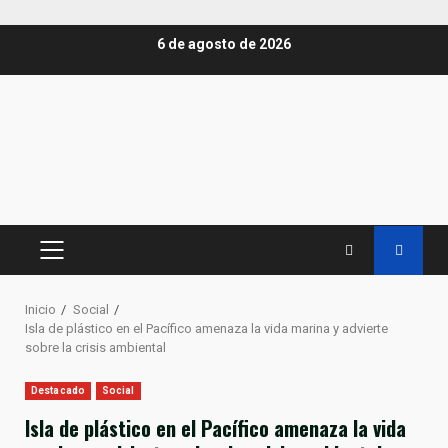
Saltar
6 de agosto de 2026
al
contenido
MENÚ
PRINCIPAL
Inicio
Social
Isla de plástico en el Pacífico amenaza la vida marina y advierte
sobre la crisis ambiental
Destacado
Social
Isla de plástico en el Pacífico amenaza la vida