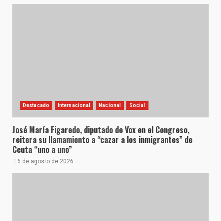
Destacado
Internacional
Nacional
Social
José María Figaredo, diputado de Vox en el Congreso,
reitera su llamamiento a “cazar a los inmigrantes” de
Ceuta “uno a uno”
6 de agosto de 2026