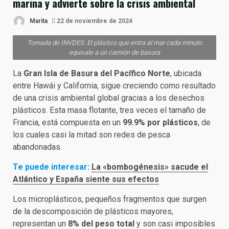
marina y advierte sobre la crisis ambiental
Marita
22 de noviembre de 2024
Tomada de INVDES: El plástico que entra al mar cada minuto
equivale a un camión de basura
La
Gran Isla de Basura del Pacífico Norte
, ubicada
entre Hawái y California, sigue creciendo como resultado
de una crisis ambiental global gracias a los desechos
plásticos. Esta masa flotante, tres veces el tamaño de
Francia, está compuesta en un
99.9% por plásticos
, de
los cuales casi la mitad son redes de pesca
abandonadas.
Te puede interesar:
La «bombogénesis» sacude el
Atlántico y España siente sus efectos
Los microplásticos, pequeños fragmentos que surgen
de la descomposición de plásticos mayores,
representan un
8% del peso total
y son casi imposibles