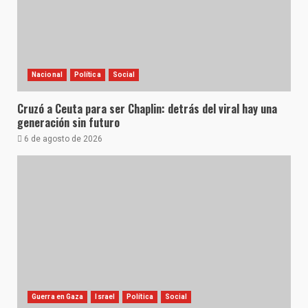
Nacional
Política
Social
Cruzó a Ceuta para ser Chaplin: detrás del viral hay una
generación sin futuro
6 de agosto de 2026
Guerra en Gaza
Israel
Política
Social