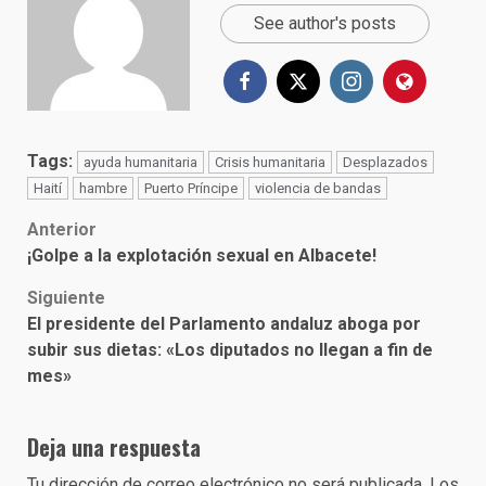
See author's posts
Tags:
ayuda humanitaria
Crisis humanitaria
Desplazados
Haití
hambre
Puerto Príncipe
violencia de bandas
Post
Anterior
¡Golpe a la explotación sexual en Albacete!
navigation
Siguiente
El presidente del Parlamento andaluz aboga por
subir sus dietas: «Los diputados no llegan a fin de
mes»
Deja una respuesta
Tu dirección de correo electrónico no será publicada.
Los