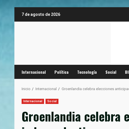
Saltar
7 de agosto de 2026
al
contenido
Internacional
Política
Tecnología
Social
B
Inicio
Internacional
Groenlandia celebra elecciones anticip
Internacional
Social
Groenlandia celebra e