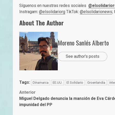
Síguenos en nuestras redes sociales
@elsolidarior
Instragam:
@elsolidariorg
TikTok:
@elsolidarionews
;
About The Author
Moreno Sanlés Alberto
See author's posts
Tags:
Dinamarca
EE.UU.
El Solidario
Groenlandia
int
Post
Anterior
Miguel Delgado denuncia la mansión de Eva Cárd
navigation
impunidad del PP