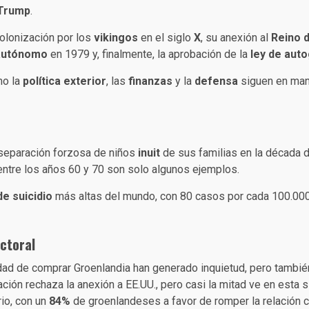
 Trump
.
colonización por los
vikingos
en el siglo
X
, su anexión al
Reino 
autónomo
en 1979 y, finalmente, la aprobación de la
ley de aut
mo la
política exterior
, las
finanzas
y la
defensa
siguen en man
 separación forzosa de niños
inuit
de sus familias en la década 
entre los años 60 y 70 son solo algunos ejemplos.
de suicidio
más altas del mundo, con 80 casos por cada 100.000 
ectoral
ad de comprar Groenlandia han generado inquietud, pero también
ción rechaza la anexión a EE.UU., pero casi la mitad ve en esta 
io, con un
84%
de groenlandeses a favor de romper la relación 