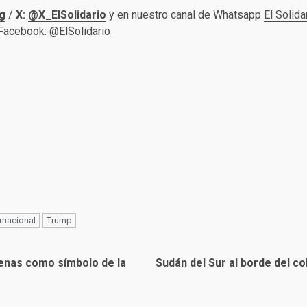
g
/
X:
@X_ElSolidario
y en nuestro canal de Whatsapp
El Solida
 Facebook:
@ElSolidario
ernacional
Trump
enas como símbolo de la
Sudán del Sur al borde del co