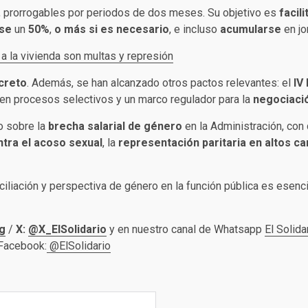
, prorrogables por periodos de dos meses. Su objetivo es
facili
rse
un
50%
,
o más si es necesario
, e incluso
acumularse
en jo
 a la vivienda son multas y represión
creto
. Además, se han alcanzado otros pactos relevantes: el
IV
en procesos selectivos y un marco regulador para la
negociació
o sobre la
brecha salarial de género
en la Administración, con
tra el acoso sexual
, la
representación paritaria en altos c
iación y perspectiva de género en la función pública es esencia
g
/
X:
@X_ElSolidario
y en nuestro canal de Whatsapp
El Solida
 Facebook:
@ElSolidario