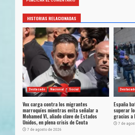
HISTORIAS RELACIONADAS
Destacado
Nacional
Social
Destacad
Vox carga contra los migrantes
España bat
marroquíes mientras evita señalar a
superar lo
Mohamed VI, aliado clave de Estados
gracias a 
Unidos, en plena crisis de Ceuta
7 de agos
7 de agosto de 2026