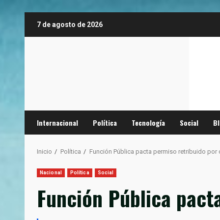
Saltar
7 de agosto de 2026
al
contenido
Internacional
Política
Tecnología
Social
B
Inicio
Política
Función Pública pacta permiso retribuido por
Nacional
Política
Social
Función Pública pact