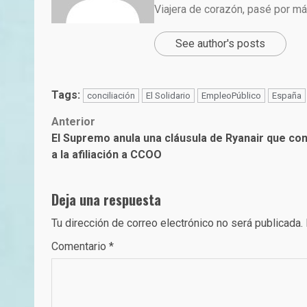
Viajera de corazón, pasé por m
See author's posts
Tags:
conciliación
El Solidario
EmpleoPúblico
España
Post
Anterior
El Supremo anula una cláusula de Ryanair que con
navigation
a la afiliación a CCOO
Deja una respuesta
Tu dirección de correo electrónico no será publicada.
Comentario
*