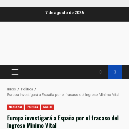
Saltar
7 de agosto de 2026
al
contenido
MENÚ
PRINCIPAL
Inicio
Política
Europa investigará a España por el fracaso del Ingreso Mínimo Vital
Nacional
Política
Social
Europa investigará a España por el fracaso del
Ingreso Mínimo Vital