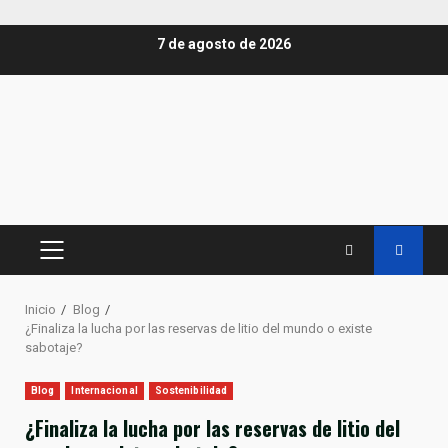
Saltar
7 de agosto de 2026
al
contenido
MENÚ
PRINCIPAL
Inicio
Blog
¿Finaliza la lucha por las reservas de litio del mundo o existe
sabotaje?
Blog
Internacional
Sostenibilidad
¿Finaliza la lucha por las reservas de litio del