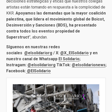
decisiones estratégicas y éticas que nuestros colegas
artistas están tomando en respuesta a la complicidad de
KKR.
Apoyamos las demandas que la mayor coalición
palestina, que lidera el movimiento global de Boicot,
Desinversión y Sanciones (BDS), ha presentado
contra todos los eventos propiedad de
Superstruct
”, abundan.
Síguenos en nuestras redes
sociales
@elsolidariorg
/ X:
@X_ElSolidario
y en
nuestro canal de Whatsapp
El Solidario
;
Instragam:
@elsolidariorg
TikTok:
@elsolidarionews
;
Facebook:
@ElSolidario