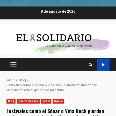
Saltar
8 de agosto de 2026
al
contenido
MENÚ
PRINCIPAL
Inicio
Blog
Festivales como el Sónar o Viña Rock pierden artistas por su
vinculación con el genocidio palestino
Blog
Guerra en Gaza
Israel
Social
Festivales como el Sónar o Viña Rock pierden