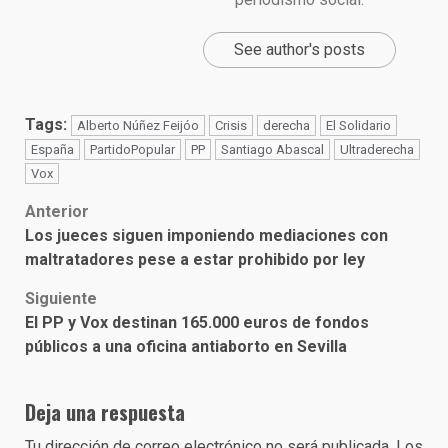
See author's posts
Tags:
Alberto Núñez Feijóo
Crisis
derecha
El Solidario
España
PartidoPopular
PP
Santiago Abascal
Ultraderecha
Vox
Post
Anterior
Los jueces siguen imponiendo mediaciones con
navigation
maltratadores pese a estar prohibido por ley
Siguiente
El PP y Vox destinan 165.000 euros de fondos
públicos a una oficina antiaborto en Sevilla
Deja una respuesta
Tu dirección de correo electrónico no será publicada.
Los