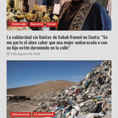
Destacado
Nacional
Social
La solidaridad sin límites de Sabah Hamed en Ceuta: “Se
me parte el alma saber que una mujer embarazada o con
un hijo estén durmiendo en la calle”
9 de agosto de 2026
Internacional
Sostenibilidad