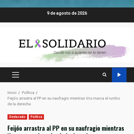
Saltar
9 de agosto de 2026
al
contenido
MENÚ
PRINCIPAL
Inicio
Política
Feijóo arrastra al PP en su naufragio mientras Vox marca el rumbo
de la derecha
Destacado
Política
Feijóo arrastra al PP en su naufragio mientras