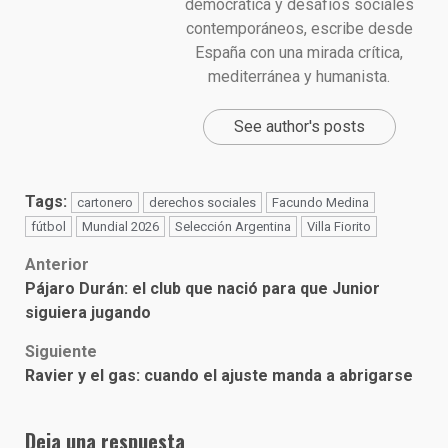
democrática y desafíos sociales
contemporáneos, escribe desde
España con una mirada crítica,
mediterránea y humanista.
See author's posts
Tags:
cartonero
derechos sociales
Facundo Medina
fútbol
Mundial 2026
Selección Argentina
Villa Fiorito
Post
Anterior
Pájaro Durán: el club que nació para que Junior
navigation
siguiera jugando
Siguiente
Ravier y el gas: cuando el ajuste manda a abrigarse
Deja una respuesta