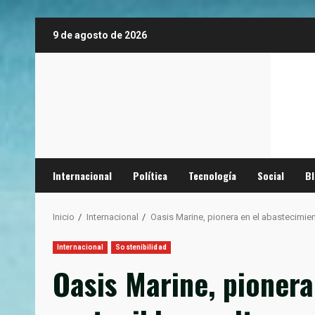
Saltar
9 de agosto de 2026
al
contenido
Internacional
Política
Tecnología
Social
B
Inicio
Internacional
Oasis Marine, pionera en el abastecimie
Internacional
Sostenibilidad
Oasis Marine, pioner