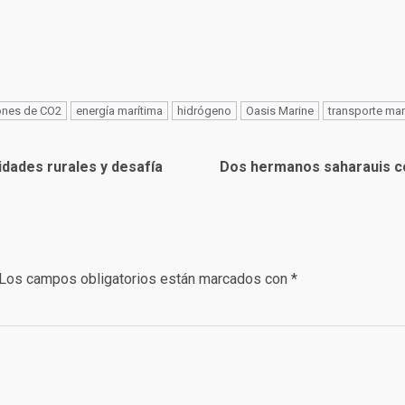
ones de CO2
energía marítima
hidrógeno
Oasis Marine
transporte mar
idades rurales y desafía
Dos hermanos saharauis c
Los campos obligatorios están marcados con
*