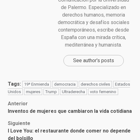
de Palermo. Especializado en
derechos humanos, memoria
democrática y desafíos sociales
contemporáneos, escribe desde
España con una mirada crítica,
mediterránea y humanista.
See author's posts
Tags:
19ª Enmienda
democracia
derechos civiles
Estados
Unidos
mujeres
Trump
Ultraderecha
voto femenino
Post
Anterior
Inventos de mujeres que cambiaron la vida cotidiana
navigation
Siguiente
I Love You: el restaurante donde comer no depende
del bolsillo