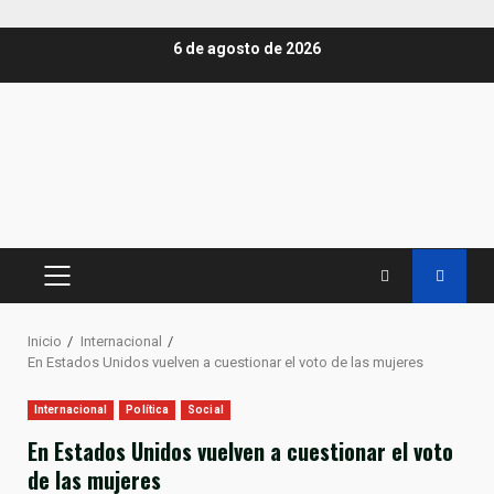
Saltar
6 de agosto de 2026
al
contenido
MENÚ
PRINCIPAL
Inicio
Internacional
En Estados Unidos vuelven a cuestionar el voto de las mujeres
Internacional
Política
Social
En Estados Unidos vuelven a cuestionar el voto
de las mujeres