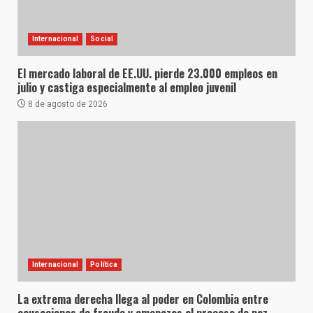
Internacional
Social
El mercado laboral de EE.UU. pierde 23.000 empleos en
julio y castiga especialmente al empleo juvenil
8 de agosto de 2026
Internacional
Política
La extrema derecha llega al poder en Colombia entre
acusaciones de fraude y amenazas al proceso de paz