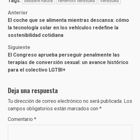
Tags:
desastre natural
terremoto venezuela
Venezuela
Post
Anterior
El coche que se alimenta mientras descansa: cómo
navigation
la tecnología solar en los vehículos redefine la
sostenibilidad cotidiana
Siguiente
El Congreso aprueba perseguir penalmente las
terapias de conversión sexual: un avance histórico
para el colectivo LGTBI+
Deja una respuesta
Tu dirección de correo electrónico no será publicada.
Los
campos obligatorios están marcados con
*
Comentario
*