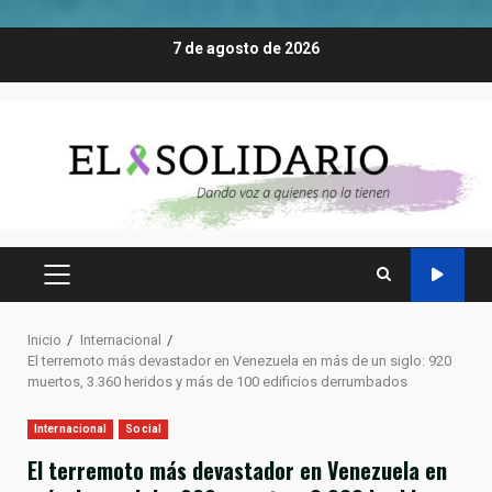
Saltar
7 de agosto de 2026
al
contenido
MENÚ
PRINCIPAL
Inicio
Internacional
El terremoto más devastador en Venezuela en más de un siglo: 920
muertos, 3.360 heridos y más de 100 edificios derrumbados
Internacional
Social
El terremoto más devastador en Venezuela en