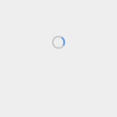
ca la venta de un piso en A
Redeia y Fundación R
 Madrid
territorios dejen 
Los campos obligatorios están marcados con
*