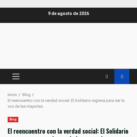
Saltar
9 de agosto de 2026
al
contenido
MENÚ
PRINCIPAL
Inicio
Blog
El reencuentro con la verdad social: El Solidario regresa para ser la
voz de las mayorías
Blog
El reencuentro con la verdad social: El Solidario