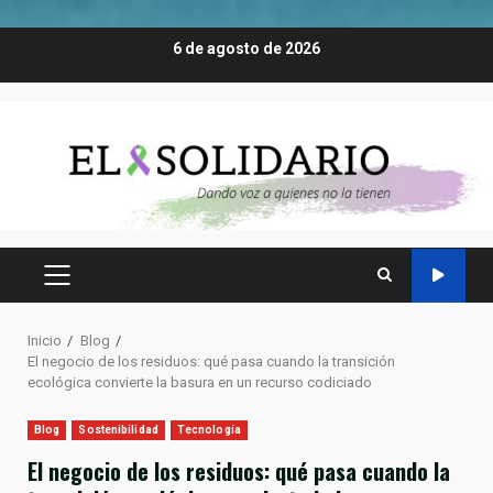
Saltar
6 de agosto de 2026
al
contenido
MENÚ
PRINCIPAL
Inicio
Blog
El negocio de los residuos: qué pasa cuando la transición
ecológica convierte la basura en un recurso codiciado
Blog
Sostenibilidad
Tecnología
El negocio de los residuos: qué pasa cuando la