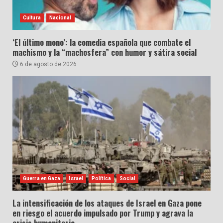
Cultura
Nacional
‘El último mono’: la comedia española que combate el
machismo y la “machosfera” con humor y sátira social
6 de agosto de 2026
Guerra en Gaza
Israel
Política
Social
La intensificación de los ataques de Israel en Gaza pone
en riesgo el acuerdo impulsado por Trump y agrava la