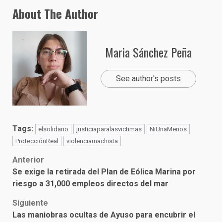
About The Author
Maria Sánchez Peña
See author's posts
Tags:
elsolidario
justiciaparalasvictimas
NiUnaMenos
ProtecciónReal
violenciamachista
Post
Anterior
Se exige la retirada del Plan de Eólica Marina por
navigation
riesgo a 31,000 empleos directos del mar
Siguiente
Las maniobras ocultas de Ayuso para encubrir el