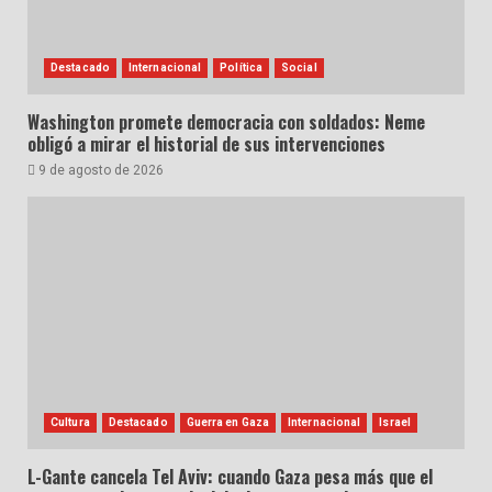
Destacado
Internacional
Política
Social
Washington promete democracia con soldados: Neme
obligó a mirar el historial de sus intervenciones
9 de agosto de 2026
Cultura
Destacado
Guerra en Gaza
Internacional
Israel
L-Gante cancela Tel Aviv: cuando Gaza pesa más que el