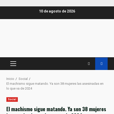
Saltar
10 de agosto de 2026
al
contenido
MENÚ
PRINCIPAL
Inicio
Social
El machismo sigue matando. Ya son 38 mujeres las asesinadas en
lo que va de 2024
Social
El machismo sigue matando. Ya son 38 mujeres