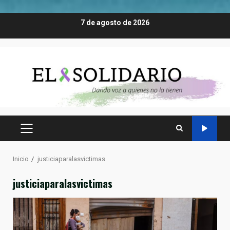
Saltar
7 de agosto de 2026
al
contenido
MENÚ
PRINCIPAL
Inicio
justiciaparalasvictimas
justiciaparalasvictimas