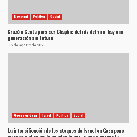
Nacional
Política
Social
Cruzó a Ceuta para ser Chaplin: detrás del viral hay una
generación sin futuro
6 de agosto de 2026
Guerra en Gaza
Israel
Política
Social
La intensificación de los ataques de Israel en Gaza pone
en riesgo el acuerdo impulsado por Trump y agrava la