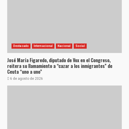
Destacado
Internacional
Nacional
Social
José María Figaredo, diputado de Vox en el Congreso,
reitera su llamamiento a “cazar a los inmigrantes” de
Ceuta “uno a uno”
6 de agosto de 2026