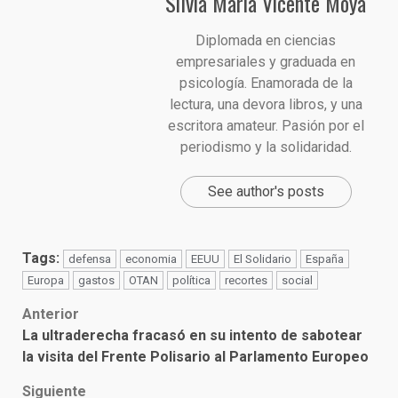
Silvia María Vicente Moya
Diplomada en ciencias
empresariales y graduada en
psicología. Enamorada de la
lectura, una devora libros, y una
escritora amateur. Pasión por el
periodismo y la solidaridad.
See author's posts
Tags:
defensa
economia
EEUU
El Solidario
España
Europa
gastos
OTAN
política
recortes
social
Post
Anterior
La ultraderecha fracasó en su intento de sabotear
navigation
la visita del Frente Polisario al Parlamento Europeo
Siguiente