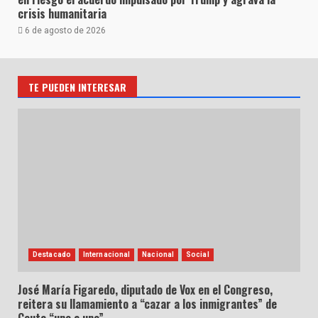
crisis humanitaria
6 de agosto de 2026
TE PUEDEN INTERESAR
Destacado
Internacional
Nacional
Social
José María Figaredo, diputado de Vox en el Congreso,
reitera su llamamiento a “cazar a los inmigrantes” de
Ceuta “uno a uno”