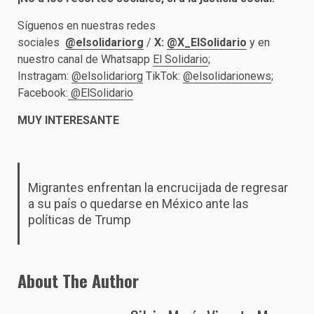
Síguenos en nuestras redes
sociales
@elsolidariorg
/
X:
@X_ElSolidario
y en
nuestro canal de Whatsapp
El Solidario
;
Instragam:
@elsolidariorg
TikTok:
@elsolidarionews
;
Facebook:
@ElSolidario
MUY INTERESANTE
Migrantes enfrentan la encrucijada de regresar
a su país o quedarse en México ante las
políticas de Trump
About The Author