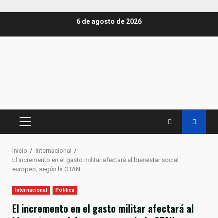
Saltar
6 de agosto de 2026
al
contenido
MENÚ
PRINCIPAL
Inicio
Internacional
El incremento en el gasto militar afectará al bienestar social
europeo, según la OTAN
Internacional
Política
El incremento en el gasto militar afectará al