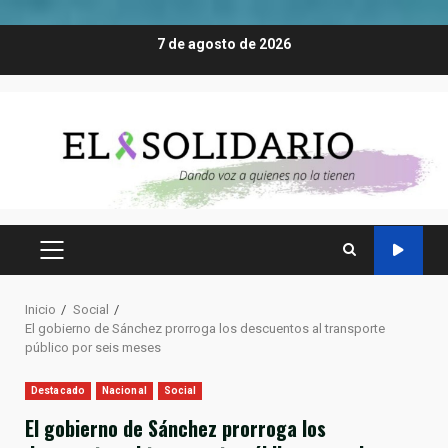
Saltar
7 de agosto de 2026
al
contenido
MENÚ
PRINCIPAL
Inicio
Social
El gobierno de Sánchez prorroga los descuentos al transporte
público por seis meses
Destacado
Nacional
Social
El gobierno de Sánchez prorroga los