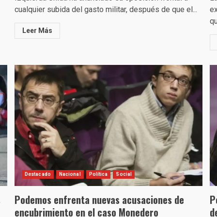
cualquier subida del gasto militar, después de que el...
ex
qu
Leer Más
Destacado
Nacional
Política
Social
s
Podemos enfrenta nuevas acusaciones de
P
encubrimiento en el caso Monedero
d