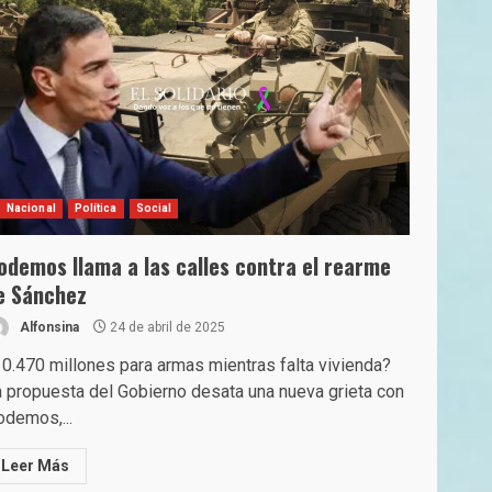
Nacional
Política
Social
odemos llama a las calles contra el rearme
e Sánchez
Alfonsina
24 de abril de 2025
0.470 millones para armas mientras falta vivienda?
 propuesta del Gobierno desata una nueva grieta con
demos,...
Leer Más