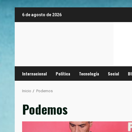
Saltar
6 de agosto de 2026
al
contenido
Internacional
Política
Tecnología
Social
B
Inicio
Podemos
Podemos