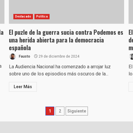
Destacado
Política
da
El puzle de la guerra sucia contra Podemos es
E
una herida abierta para la democracia
d
española
m
Fausto
29 de diciembre de 2024
a
La Audiencia Nacional ha comenzado a arrojar luz
El
sobre uno de los episodios más oscuros de la...
lo
Leer Más
Paginación
1
2
Siguiente
de