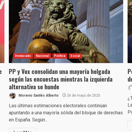
Destacado
Nacional
Política
Social
e
PP y Vox consolidan una mayoría holgada
P
según las encuestas mientras la izquierda
d
alternativa se hunde
Moreno Sanlés Alberto
26 de mayo de 2025
¿1
La
Las últimas estimaciones electorales continúan
Po
apuntando a una mayoría sólida del bloque de derechas
en España. Según...