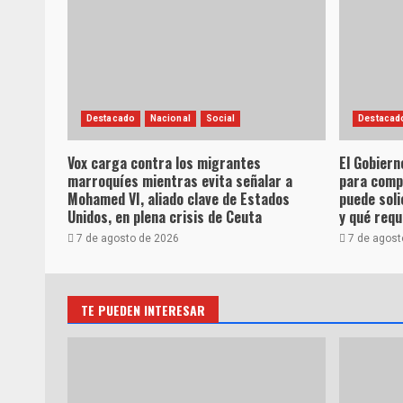
Destacado
Nacional
Social
Destacad
Vox carga contra los migrantes
El Gobiern
marroquíes mientras evita señalar a
para comp
Mohamed VI, aliado clave de Estados
puede soli
Unidos, en plena crisis de Ceuta
y qué requ
7 de agosto de 2026
7 de agost
TE PUEDEN INTERESAR