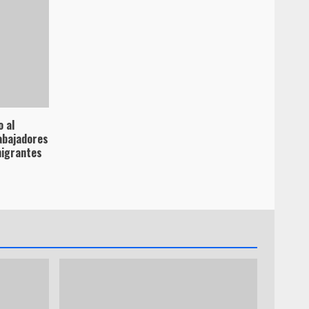
 al
abajadores
migrantes