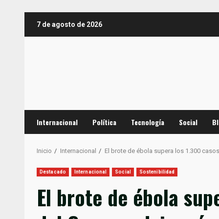
Saltar
7 de agosto de 2026
al
contenido
Internacional
Política
Tecnología
Social
B
Inicio
Internacional
El brote de ébola supera los 1.300 caso
Destacado
Internacional
Social
Sostenibilidad
El brote de ébola sup