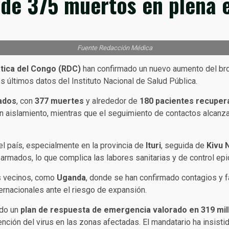
 de 375 muertos en plena 
Fuente Redacción Médica
tica del Congo (RDC)
han confirmado un nuevo aumento del br
os últimos datos del Instituto Nacional de Salud Pública.
ados
, con
377 muertes
y alrededor de
180 pacientes recuper
slamiento, mientras que el seguimiento de contactos alcanza el
l país, especialmente en la provincia de
Ituri
, seguida de
Kivu 
 armados, lo que complica las labores sanitarias y de control ep
s vecinos, como
Uganda
, donde se han confirmado contagios y fa
ernacionales ante el riesgo de expansión.
ado un
plan de respuesta de emergencia valorado en 319 mil
ención del virus en las zonas afectadas. El mandatario ha insist