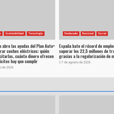
o
Sostenibilidad
Tecnología
Destacado
Nacional
Social
o abre las ayudas del Plan Auto+
España bate el récord de empleo
rar coches eléctricos: quién
superar los 22,5 millones de tr
citarlas, cuánto dinero ofrecen
gracias a la regularización de 
isitos hay que cumplir
7 de agosto de 2026
o de 2026