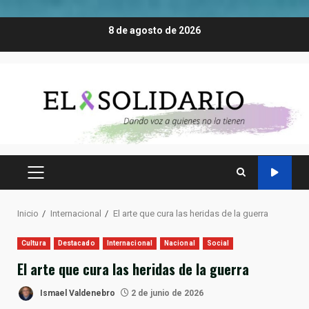
Saltar
8 de agosto de 2026
al
contenido
MENÚ
PRINCIPAL
Inicio
Internacional
El arte que cura las heridas de la guerra
Cultura
Destacado
Internacional
Nacional
Social
El arte que cura las heridas de la guerra
Ismael Valdenebro
2 de junio de 2026