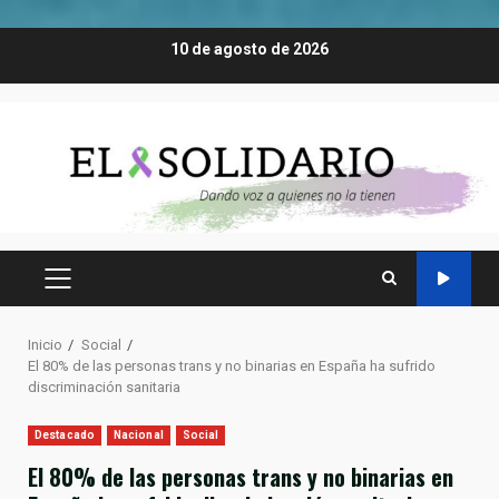
Saltar
10 de agosto de 2026
al
contenido
MENÚ
PRINCIPAL
Inicio
Social
El 80% de las personas trans y no binarias en España ha sufrido
discriminación sanitaria
Destacado
Nacional
Social
El 80% de las personas trans y no binarias en