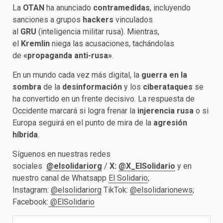
La
OTAN
ha anunciado
contramedidas
, incluyendo
sanciones a grupos
hackers
vinculados
al
GRU
(inteligencia militar rusa). Mientras,
el
Kremlin
niega las acusaciones, tachándolas
de
«propaganda anti-rusa»
.
En un mundo cada vez más digital, la
guerra en la
sombra
de la
desinformación
y los
ciberataques
se
ha convertido en un frente decisivo. La respuesta de
Occidente marcará si logra frenar la
injerencia rusa
o si
Europa seguirá en el punto de mira de la
agresión
híbrida
.
Síguenos en nuestras redes
sociales
@elsolidariorg
/
X:
@X_ElSolidario
y en
nuestro canal de Whatsapp
El Solidario
;
Instagram:
@elsolidariorg
TikTok:
@elsolidarionews
;
Facebook:
@ElSolidario