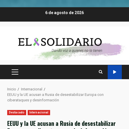
Saltar
6 de agosto de 2026
al
contenido
MENÚ
PRINCIPAL
Inicio
Internacional
EEUU y la UE acusan a Rusia de desestabilizar Europa con
ciberataques y desinformación
Destacado
Internacional
EEUU y la UE acusan a Rusia de desestabilizar