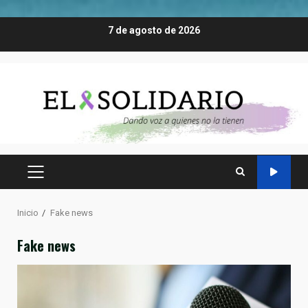
Saltar
7 de agosto de 2026
al
contenido
MENÚ
PRINCIPAL
Inicio
Fake news
Fake news