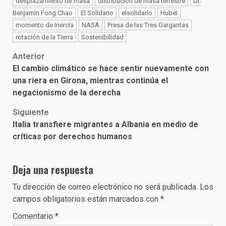
desplazamiento de masa
distribución de masa terrestre
Dr.
Benjamin Fong Chao
El Solidario
elsolidario
Hubei
momento de inercia
NASA
Presa de las Tres Gargantas
rotación de la Tierra
Sostenibilidad
Post
Anterior
El cambio climático se hace sentir nuevamente con
navigation
una riera en Girona, mientras continúa el
negacionismo de la derecha
Siguiente
Italia transfiere migrantes a Albania en medio de
críticas por derechos humanos
Deja una respuesta
Tu dirección de correo electrónico no será publicada.
Los
campos obligatorios están marcados con
*
Comentario
*