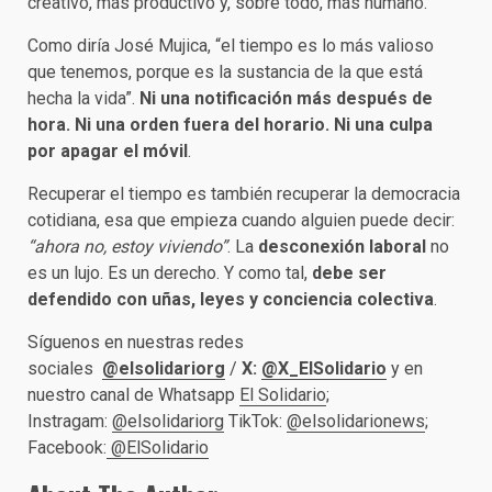
creativo, más productivo y, sobre todo, más humano.
Como diría José Mujica, “el tiempo es lo más valioso
que tenemos, porque es la sustancia de la que está
hecha la vida”.
Ni una notificación más después de
hora. Ni una orden fuera del horario. Ni una culpa
por apagar el móvil
.
Recuperar el tiempo es también recuperar la democracia
cotidiana, esa que empieza cuando alguien puede decir:
“ahora no, estoy viviendo”
. La
desconexión laboral
no
es un lujo. Es un derecho. Y como tal,
debe ser
defendido con uñas, leyes y conciencia colectiva
.
Síguenos en nuestras redes
sociales
@elsolidariorg
/
X:
@X_ElSolidario
y en
nuestro canal de Whatsapp
El Solidario
;
Instragam:
@elsolidariorg
TikTok:
@elsolidarionews
;
Facebook:
@ElSolidario