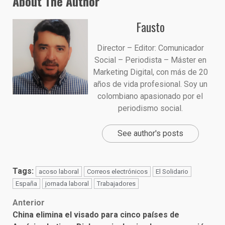
About The Author
Fausto
Director – Editor: Comunicador
Social – Periodista – Máster en
Marketing Digital, con más de 20
años de vida profesional. Soy un
colombiano apasionado por el
periodismo social.
See author's posts
Tags:
acoso laboral
Correos electrónicos
El Solidario
España
jornada laboral
Trabajadores
Post
Anterior
China elimina el visado para cinco países de