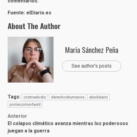
comentarios.
Fuente:
elDiario.es
About The Author
Maria Sánchez Peña
See author's posts
Tags:
contraelodio
derechoshumanos
elsolidario
proteccióninfantil
Post
Anterior
El colapso climático avanza mientras los poderosos
navigation
juegan a la guerra