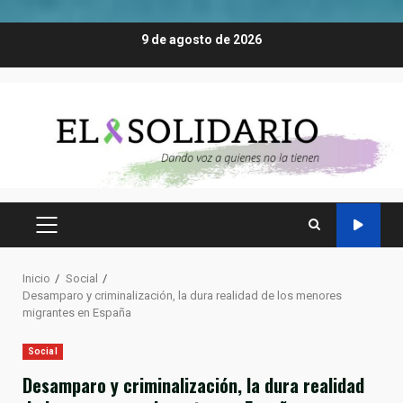
Saltar
9 de agosto de 2026
al
contenido
MENÚ
PRINCIPAL
Inicio
Social
Desamparo y criminalización, la dura realidad de los menores
migrantes en España
Social
Desamparo y criminalización, la dura realidad