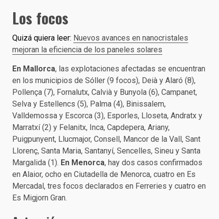
Los focos
Quizá quiera leer:
Nuevos avances en nanocristales
mejoran la eficiencia de los paneles solares
En Mallorca
, las explotaciones afectadas se encuentran
en los municipios de Sóller (9 focos), Deià y Alaró (8),
Pollença (7), Fornalutx, Calvià y Bunyola (6), Campanet,
Selva y Estellencs (5), Palma (4), Binissalem,
Valldemossa y Escorca (3), Esporles, Lloseta, Andratx y
Marratxí (2) y Felanitx, Inca, Capdepera, Ariany,
Puigpunyent, Llucmajor, Consell, Mancor de la Vall, Sant
Llorenç, Santa Maria, Santanyí, Sencelles, Sineu y Santa
Margalida (1).
En Menorca
, hay dos casos confirmados
en Alaior, ocho en Ciutadella de Menorca, cuatro en Es
Mercadal, tres focos declarados en Ferreries y cuatro en
Es Migjorn Gran.