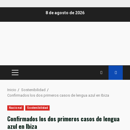
Saltar
8 de agosto de 2026
al
contenido
MENÚ
PRINCIPAL
Inicio
Sostenibilidad
Confirmados los dos primeros casos de lengua azul en Ibiza
Nacional
Sostenibilidad
Confirmados los dos primeros casos de lengua
azul en Ibiza