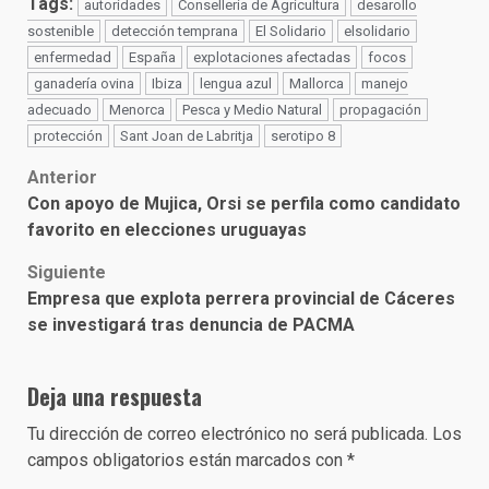
Tags:
autoridades
Conselleria de Agricultura
desarollo
sostenible
detección temprana
El Solidario
elsolidario
enfermedad
España
explotaciones afectadas
focos
ganadería ovina
Ibiza
lengua azul
Mallorca
manejo
adecuado
Menorca
Pesca y Medio Natural
propagación
protección
Sant Joan de Labritja
serotipo 8
Post
Anterior
Con apoyo de Mujica, Orsi se perfila como candidato
navigation
favorito en elecciones uruguayas
Siguiente
Empresa que explota perrera provincial de Cáceres
se investigará tras denuncia de PACMA
Deja una respuesta
Tu dirección de correo electrónico no será publicada.
Los
campos obligatorios están marcados con
*