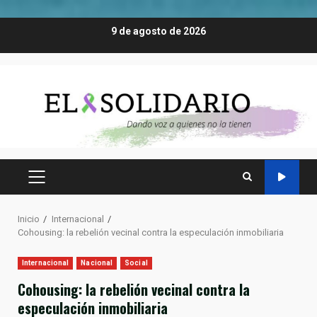
Saltar
9 de agosto de 2026
al
contenido
MENÚ
PRINCIPAL
Inicio
Internacional
Cohousing: la rebelión vecinal contra la especulación inmobiliaria
Internacional
Nacional
Social
Cohousing: la rebelión vecinal contra la
especulación inmobiliaria