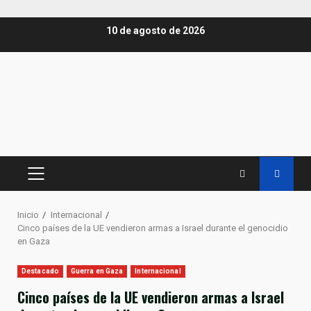
Saltar
10 de agosto de 2026
al
contenido
MENÚ
PRINCIPAL
Inicio
Internacional
Cinco países de la UE vendieron armas a Israel durante el genocidio
en Gaza
Destacado
Guerra en Gaza
Internacional
Cinco países de la UE vendieron armas a Israel