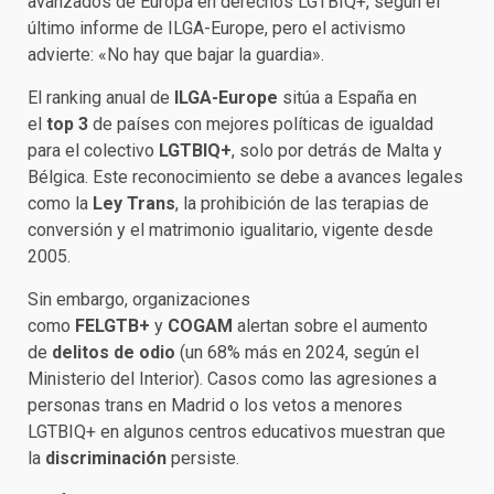
avanzados de Europa en derechos LGTBIQ+, según el
último informe de ILGA-Europe, pero el activismo
advierte: «No hay que bajar la guardia».
El ranking anual de
ILGA-Europe
sitúa a España en
el
top 3
de países con mejores políticas de igualdad
para el colectivo
LGTBIQ+
, solo por detrás de Malta y
Bélgica. Este reconocimiento se debe a avances legales
como la
Ley Trans
, la prohibición de las terapias de
conversión y el matrimonio igualitario, vigente desde
2005.
Sin embargo, organizaciones
como
FELGTB+
y
COGAM
alertan sobre el aumento
de
delitos de odio
(un 68% más en 2024, según el
Ministerio del Interior). Casos como las agresiones a
personas trans en Madrid o los vetos a menores
LGTBIQ+ en algunos centros educativos muestran que
la
discriminación
persiste.