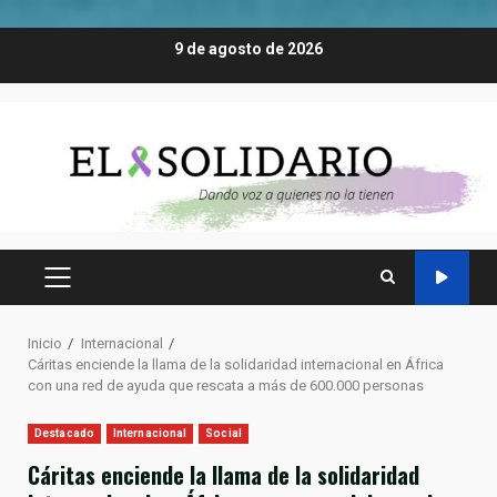
Saltar
9 de agosto de 2026
al
contenido
MENÚ
PRINCIPAL
Inicio
Internacional
Cáritas enciende la llama de la solidaridad internacional en África
con una red de ayuda que rescata a más de 600.000 personas
Destacado
Internacional
Social
Cáritas enciende la llama de la solidaridad