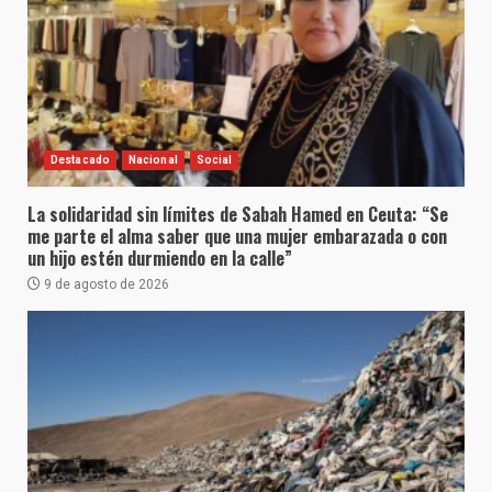
Destacado
Nacional
Social
La solidaridad sin límites de Sabah Hamed en Ceuta: “Se
me parte el alma saber que una mujer embarazada o con
un hijo estén durmiendo en la calle”
9 de agosto de 2026