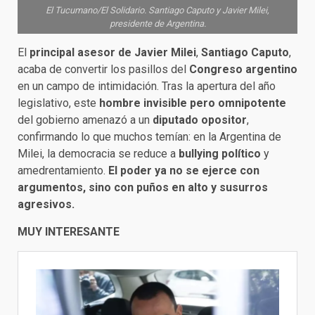
El Tucumano/El Solidario. Santiago Caputo y Javier Milei,
presidente de Argentina.
El
principal asesor de Javier Milei
,
Santiago Caputo
,
acaba de convertir los pasillos del
Congreso argentino
en un campo de intimidación. Tras la apertura del año
legislativo, este
hombre invisible pero omnipotente
del gobierno amenazó a un
diputado opositor
,
confirmando lo que muchos temían: en la Argentina de
Milei, la democracia se reduce a
bullying político
y
amedrentamiento.
El poder ya no se ejerce con
argumentos, sino con puños en alto y susurros
agresivos.
MUY INTERESANTE