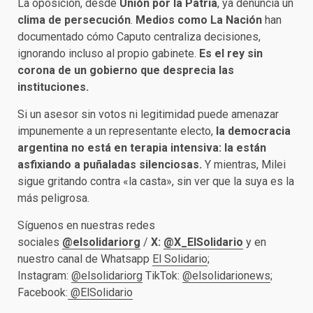
La oposición, desde
Unión por la Patria
, ya denuncia un
clima de persecución
.
Medios como La Nación
han
documentado cómo Caputo centraliza decisiones,
ignorando incluso al propio gabinete.
Es el rey sin
corona de un gobierno que desprecia las
instituciones.
Si un asesor sin votos ni legitimidad puede amenazar
impunemente a un representante electo,
la democracia
argentina no está en terapia intensiva: la están
asfixiando a puñaladas silenciosas.
Y mientras, Milei
sigue gritando contra «la casta», sin ver que la suya es la
más peligrosa.
Síguenos en nuestras redes
sociales
@elsolidariorg
/
X:
@X_ElSolidario
y en
nuestro canal de Whatsapp
El Solidario
;
Instagram:
@elsolidariorg
TikTok:
@elsolidarionews
;
Facebook:
@ElSolidario